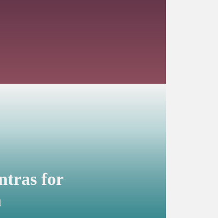
tras for
n