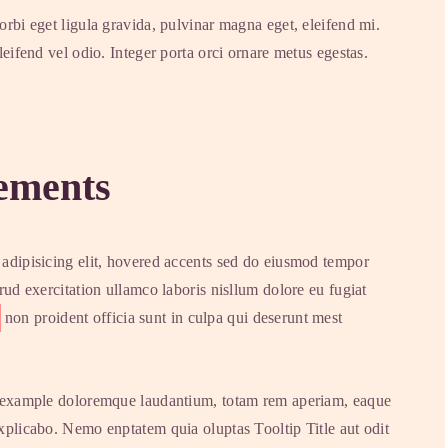
rbi eget ligula gravida, pulvinar magna eget, eleifend mi.
eifend vel odio. Integer porta orci ornare metus egestas.
lements
adipisicing elit, hovered accents sed do eiusmod tempor
rud exercitation ullamco laboris nisllum dolore eu fugiat
non proident officia sunt in culpa qui deserunt mest
ext example doloremque laudantium, totam rem aperiam, eaque
plicabo. Nemo enptatem quia oluptas Tooltip Title aut odit