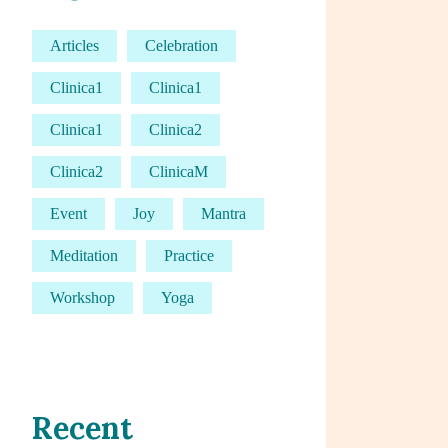
Articles
Celebration
Clinica1
Clinica1
Clinica1
Clinica2
Clinica2
ClinicaM
Event
Joy
Mantra
Meditation
Practice
Workshop
Yoga
Recent